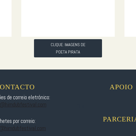
CLIQUE: IMAGENS DE
POETA PIRATA
ONTACTO
APOIO
es de correio eletrónico:
t@himdubfestival.com
OLÁ
PARCERI
lhetes por correio:
s@himdubfestival.com